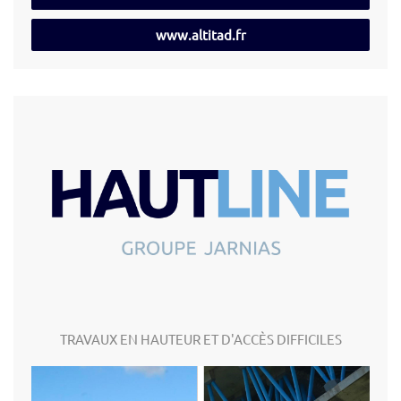
www.altitad.fr
TRAVAUX EN HAUTEUR ET D'ACCÈS DIFFICILES